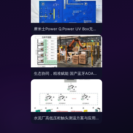
摩米士Power Q.Power UV Box无线充PCBA方案板深度拆解报告
生态协同，精准赋能 国产蓝牙AOA定位网关在智慧工厂标杆项目中的创新实践——以广东某灯塔工厂PCBA方案板实施为例
水泥厂高低压柜触头测温方案与应用 安科瑞无线测温PCBA方案板解析