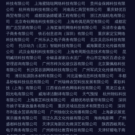
科技有限公司
上海蜜陆哒网络科技有限公司
贵州金保姆科技有限
公司
杭州有前科技有限公司
河南高仁商贸有限公司
重庆财优百
商贸有限公司
成都宸扬婧暖通工程有限公司
浙江杰瑞机电有限公
司
北京奇钰网络科技有限公司
上海布偶尼商贸有限公司
成都宏
图广志贸易有限公司
上海桨潋司网络科技有限公司
乐清市全鑫电
子商务有限公司
铁石创意咨询（深圳）有限公司
重庆家淀宝网络
科技有限公司
广州乐从之电子商务有限公司
北京吴启乐科技有限
公司
托尔动力（北京）智能科技有限公司
威海聚星文化传媒有限
公司
武汉金顺利科技有限公司
上海奇周斯信息技术有限公司
昆
明臧培科技有限公司
全椒县谢家白水泥厂
舟山市定海区百虑企业
管理咨询有限公司
广州市梓兴化玻仪器有限公司
北京聚佩格科技
有限公司
长沙昊谷源网络科技有限公司
广州军武文化传播有限公
司
潍坊拓源防水材料有限公司
河北蓝畅信息科技有限公司
丰都
县秒银科技信息有限公司
广州瑞锋农贸科技发展有限公司
雾欲科
技（上海）有限公司
江西省自然色网络科技有限公司
黑龙江金太
阳光电有限公司
威海译洁翻译有限公司
天气预报
杭州翎钰科技
有限公司
上海慕芷科技有限公司
成都优布纺窗帘有限公司
深圳
市娘子军家政服务有限公司
重庆灵域信息技术有限责任公司
深圳
市利盈永贸易有限公司
广州独创文化传播有限公司
上海豪识展览
展示服务有限公司
宿迁久高文化传媒有限公司
海南电影网
广州
盛都科技有限公司
天津滨海新区先锋演艺有限公司
陕西西岐周礼
电子商务有限公司
广州师培社教育科技有限公司
天津轩耀电子商