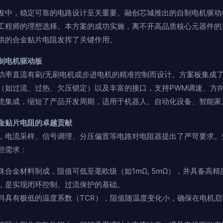
发中，稳定可靠的电路设计至关重要。融创芯城推出的自制电机驱动
工程师的理想选择。本方案的成功实施，离不开高品质核心元器件的
ics）提供的合金贴片电阻发挥了关键作用。
制电机驱动板
功率直流有刷/无刷电机或步进电机的精准控制而设计。方案板集成了
（如过流、过热、欠压锁定）以及丰富的接口，支持PWM调速、方
统集成，缩短了产品开发周期，适用于机器人、自动化设备、智能家
金贴片电阻的卓越贡献
，电流采样、信号调理、分压偏置等电路对电阻器提出了严苛要求。
些需求：
殊合金材料制成，阻值可低至毫欧级（如1mΩ, 5mΩ），并具备高精度（
，是实现闭环控制、过流保护的基础。
料具有极低的温度系数（TCR），阻值随温度变化小，确保在电机
。