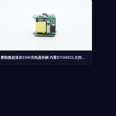
赛能微超迷你20W充电器拆解 内置S1109SCL主控芯片的PCBA方案板深度解析